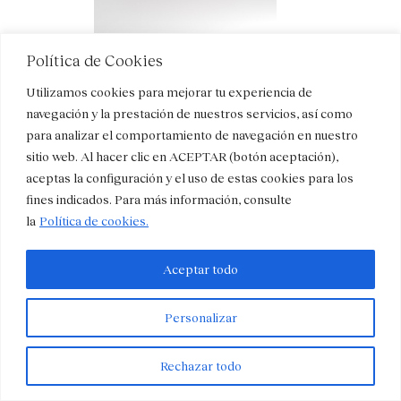
Política de Cookies
2LZONA
(30 cápsulas)
®
Utilizamos cookies para mejorar tu experiencia de
Código Nacional: 762261 – 1
navegación y la prestación de nuestros servicios, así como
para analizar el comportamiento de navegación en nuestro
Glóbulos para administración sublingual
sitio web. Al hacer clic en ACEPTAR (botón aceptación),
aceptas la configuración y el uso de estas cookies para los
Medicamento sin receta de venta exclusiva en
fines indicados. Para más información, consulte
farmacia
la
Política de cookies.
→ Ver información completa del medicamento
Aceptar todo
Personalizar
Rechazar todo