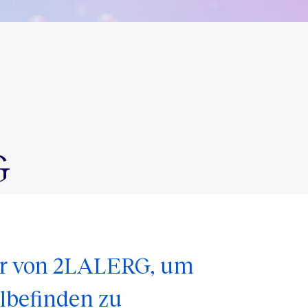
G
tur von 2LALERG, um
hlbefinden zu