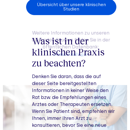
Übersicht über unsere klinischen
Studien
Weitere Informationen zu unseren
Was ist in der
laufenden Studien finden Sie in der
öffentlichen Datenbank:
klinischen Praxis
clinicaltrials.gov
zu beachten?
Denken Sie daran, dass die auf
dieser Seite bereitgestellten
Informationen in keiner Weise den
Rat bzw. die Empfehlungen eines
Arztes oder Therapeuten ersetzen.
Wenn Sie Patient sind, empfehlen wir
Ihnen, immer Ihren Arzt zu
konsultieren, bevor Sie eine neue