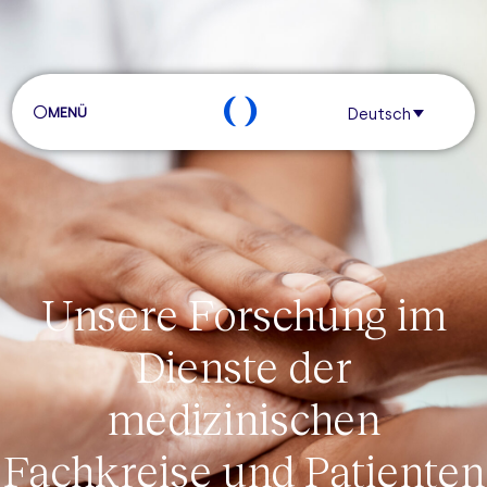
MENÜ
Deutsch
Unsere Forschung im
Dienste der
medizinischen
Fachkreise und Patienten