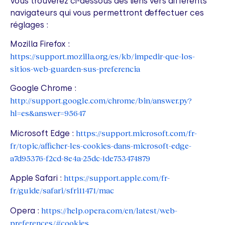
Vous trouverez ci-dessous des liens vers différents
navigateurs qui vous permettront d’effectuer ces
réglages :
Mozilla Firefox :
https://support.mozilla.org/es/kb/impedir-que-los-
sitios-web-guarden-sus-preferencia
Google Chrome :
http://support.google.com/chrome/bin/answer.py?
hl=es&answer=95647
https://support.microsoft.com/fr-
Microsoft Edge :
fr/topic/afficher-les-cookies-dans-microsoft-edge-
a7d95376-f2cd-8e4a-25dc-1de753474879
https://support.apple.com/fr-
Apple Safari :
fr/guide/safari/sfri11471/mac
https://help.opera.com/en/latest/web-
Opera :
preferences/#cookies