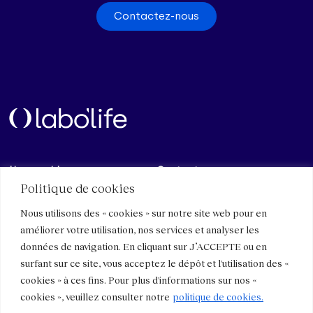
Contactez-nous
Liens rapides
Contact
Politique de cookies
Actualités et espace presse
Nous connaître
Nous utilisons des « cookies » sur notre site web pour en
Nous rejoindre
Composants et particularités
améliorer votre utilisation, nos services et analyser les
Contactez-nous
Micro-immunothérapie
données de navigation. En cliquant sur J’ACCEPTE ou en
Espace professionnel
surfant sur ce site, vous acceptez le dépôt et l'utilisation des «
Conditions d’utilisation
Réseaux
cookies » à ces fins. Pour plus d'informations sur nos «
cookies », veuillez consulter notre
politique de cookies.
Conditions d’utilisation
Blog