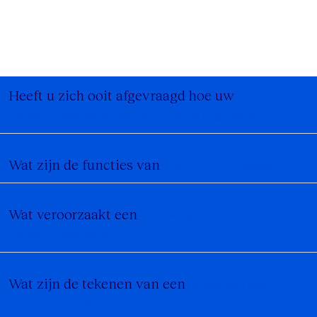
Heeft u zich ooit afgevraagd hoe uw
immuunsysteem werkt en is samengesteld?
Wat zijn de functies van
uw immuunsysteem?
Wat veroorzaakt een
verzwakt
immuunsysteem?
Wat zijn de tekenen van een
onaangepaste
immuunrespons?