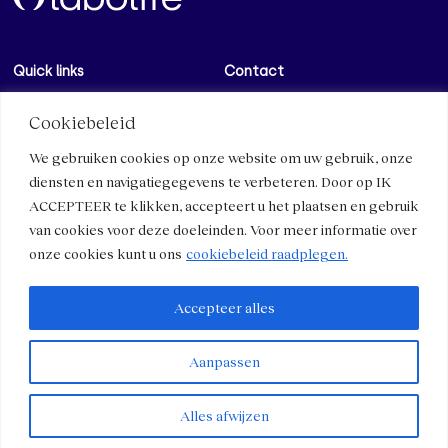
Quick links
Contact
Contact
Over ons
Cookiebeleid
Werk bij ons
Werkzame stoffen en
We gebruiken cookies op onze website om uw gebruik, onze
eigenschappen
Media
diensten en navigatiegegevens te verbeteren. Door op IK
Micro-immunotherapie
ACCEPTEER te klikken, accepteert u het plaatsen en gebruik
Professionele gedeelte
van cookies voor deze doeleinden. Voor meer informatie over
Algemene voorwaarden
Sociale Media
onze cookies kunt u ons
cookiebeleid raadplegen.
Algemene voorwaarden
Blog
Cookiebeleid
LinkedIn
Accepteer alles
Privacybeleid
Facebook
Aanpassen
© LABOLIFE 2024.
Alles afwijzen