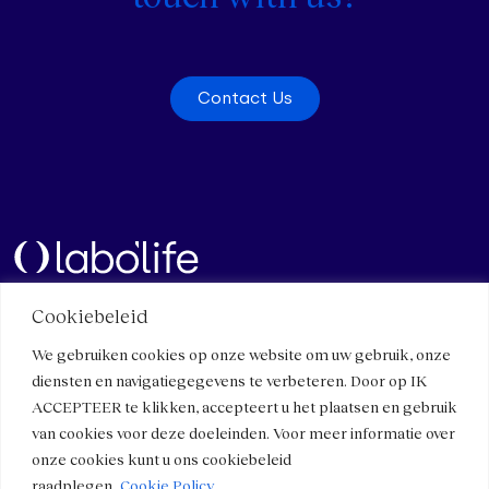
Contact Us
Cookiebeleid
Quick links
Contact
We gebruiken cookies op onze website om uw gebruik, onze
Contact Us
Meet Us
diensten en navigatiegegevens te verbeteren. Door op IK
Work with us
Components and specificities
ACCEPTEER te klikken, accepteert u het plaatsen en gebruik
Press
Micro-immunotherapy
van cookies voor deze doeleinden. Voor meer informatie over
Healthcare professionals
onze cookies kunt u ons cookiebeleid
raadplegen.
Cookie Policy.
Terms of use
Social